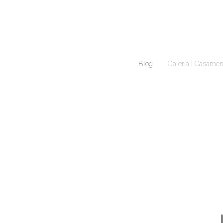
Blog
Galeria | Casamen