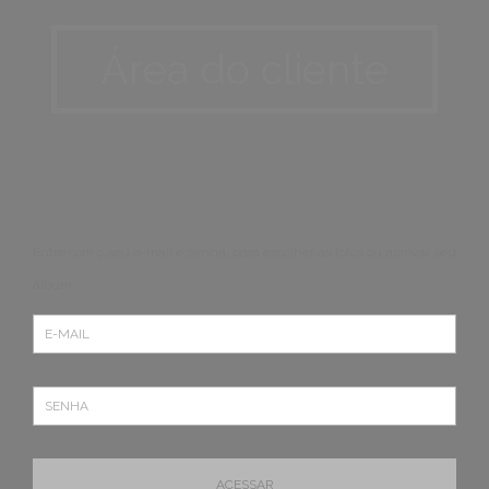
Área do cliente
Entre com o seu e-mail e senha, para escolher as fotos ou aprovar seu
álbum.
ACESSAR