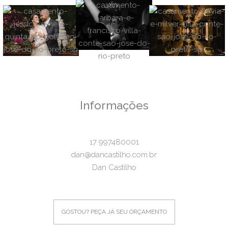
Informações
17 997480001
dan@dancastilho.com.br
Dan Castilho
GOSTOU? PEÇA JÁ SEU ORÇAMENTO