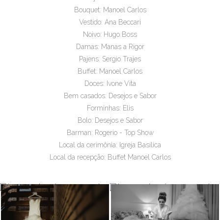
Bouquet: Manoel Carlos
Vestido: Ana Beccari
Noivo: Hugo Boss
Damas: Manas a Rigor
Pajens: Sergio Trajes
Buffet: Manoel Carlos
Doces: Ivone Vita
Bem casados: Desejos e Sabor
Forminhas: Elis
Bolo: Desejos e Sabor
Barman: Rogerio - Top Show
Local da cerimônia: Igreja Basílica
Local da recepção: Buffet Manoel Carlos