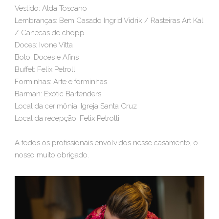
Vestido: Alda Toscano
Lembranças: Bem Casado Ingrid Vidrik / Rasteiras Art Kal
/ Canecas de chopp
Doces: Ivone Vitta
Bolo: Doces e Afins
Buffet: Felix Petrolli
Forminhas: Arte e forminhas
Barman: Exotic Bartenders
Local da cerimônia: Igreja Santa Cruz
Local da recepção: Felix Petrolli
A todos os profissionais envolvidos nesse casamento, o
nosso muito obrigado.