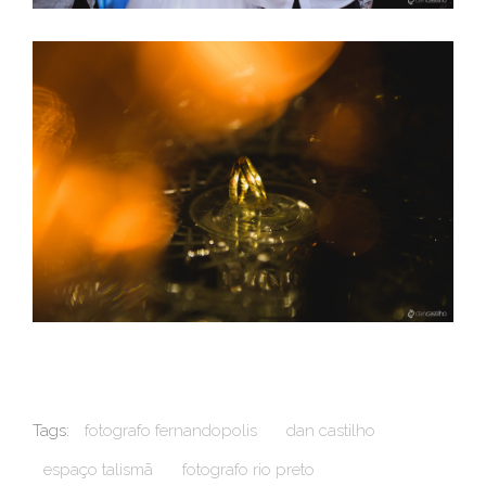
Tags:
fotografo fernandopolis
dan castilho
espaço talismã
fotografo rio preto