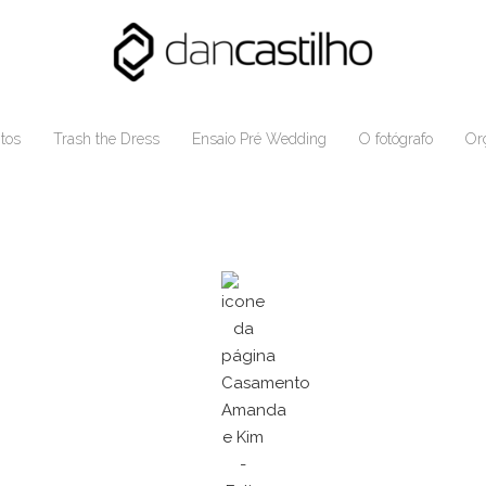
tos
Trash the Dress
Ensaio Pré Wedding
O fotógrafo
Or